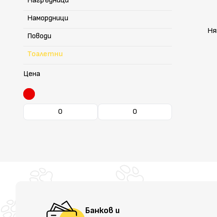
Нагръдници
Намордници
Ня
Поводи
Тоалетни
Цена
Банков и