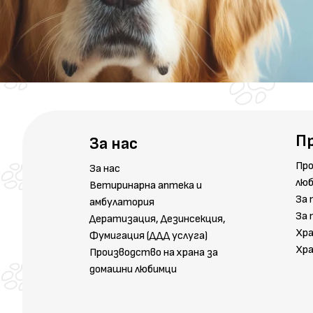
П
За нас
Про
За нас
лю
Ветиринарна аптека и
За 
амбулатория
За 
Дератизация, Дезинсекция,
Хра
Фумигация (ДДД услуга)
Хра
Производство на храна за
домашни любимци