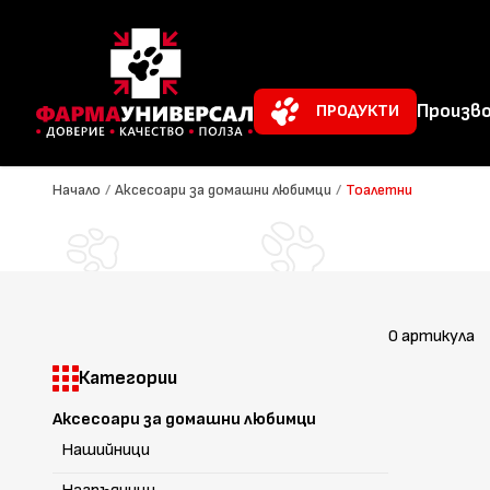
Произво
ПРОДУКТИ
Начало
/
Аксесоари за домашни любимци
/
Тоалетни
0 артикула
Категории
Аксесоари за домашни любимци
Нашийници