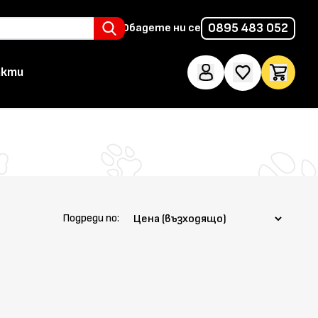
0895 483 052
Обадете ни се
акти
Подреди по: