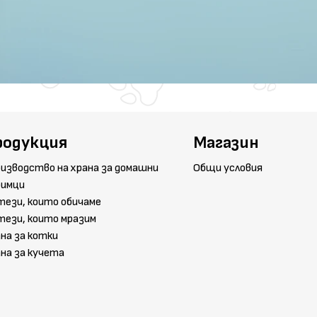
родукция
Магазин
изводство на храна за домашни
Общи условия
бимци
тези, които обичаме
тези, които мразим
на за котки
на за кучета