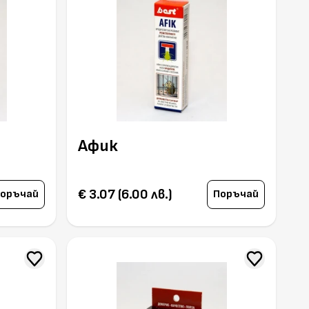
о
Афик
€ 3.07 (6.00 лв.)
оръчай
Поръчай