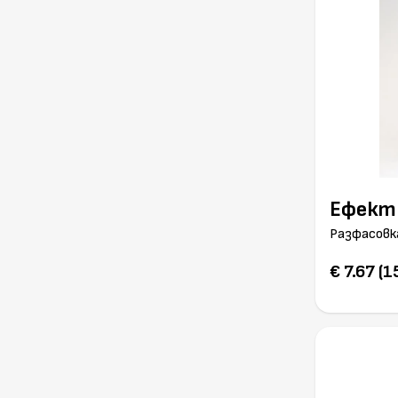
Ефект
Разфасовк
€ 7.67 (1