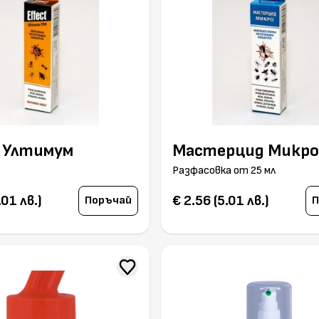
 Ултимум
Мастерцид Микр
Разфасовка от 25 мл
.01 лв.)
€ 2.56 (5.01 лв.)
Поръчай
П