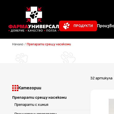
Произво
ПРОДУКТИ
Начало
/
Препарати срещу насекоми
32 артикула
Категории
Препарати срещу насекоми
Препарати с химия