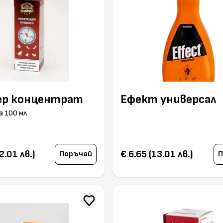
ер концентрат
Ефект универсал
а 100 мл
2.01 лв.)
€ 6.65 (13.01 лв.)
Поръчай
П