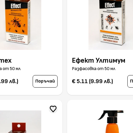
тех
Ефект Ултимум
а от 50 мл
Разфасовка от 50 мл
.99 лв.)
€ 5.11 (9.99 лв.)
Поръчай
П