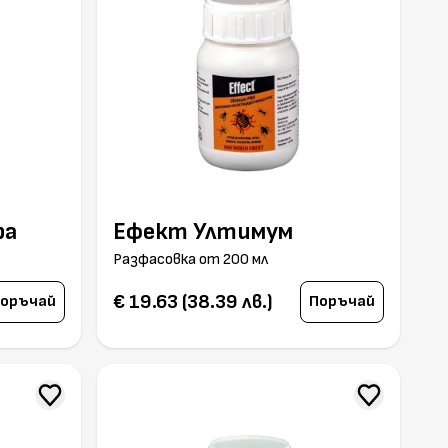
ра
Ефект Ултимум
Разфасовка от 200 мл
€ 19.63 (38.39 лв.)
оръчай
Поръчай