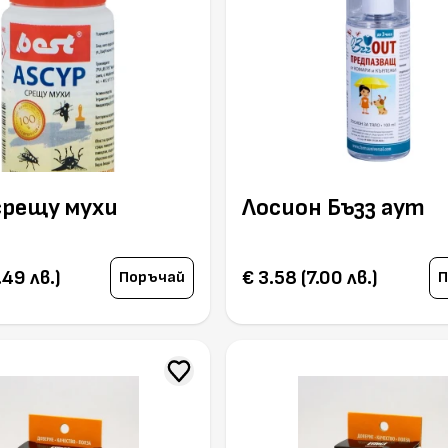
срещу мухи
Лосион Бъзз аут
.49 лв.)
€ 3.58 (7.00 лв.)
Поръчай
П