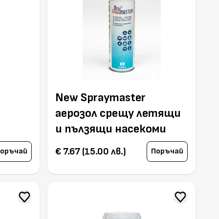
New Spraymaster
аерозол срещу летящи
и пълзящи насекоми
€ 7.67 (15.00 лв.)
оръчай
Поръчай