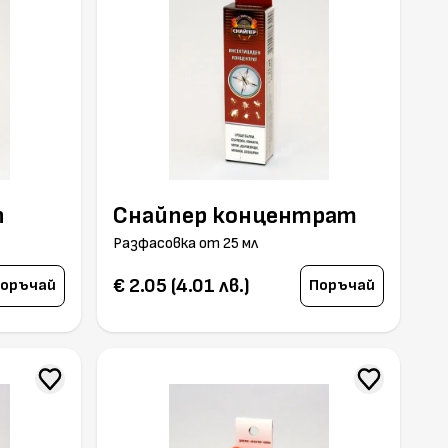
п
Снайпер концентрат
Разфасовка от 25 мл
€ 2.05 (4.01 лв.)
оръчай
Поръчай