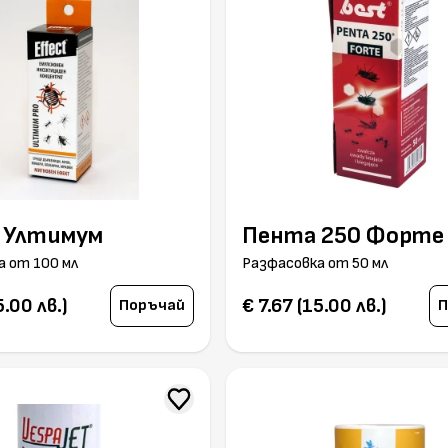
 Ултимум
Пента 250 Форте
а от 100 мл
Разфасовка от 50 мл
5.00 лв.)
€ 7.67 (15.00 лв.)
Поръчай
П