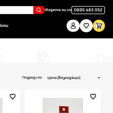
0895 483 052
Обадете ни се
акти
Подреди по: