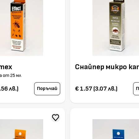
тех
Снайпер микро ка
 от 25 мл
.56 лв.)
€ 1.57 (3.07 лв.)
Поръчай
П