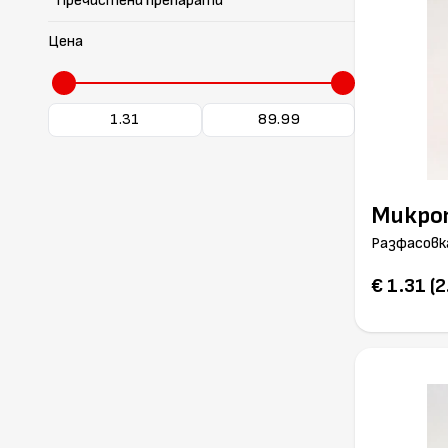
Пречистени препарати
Цена
Микро
Разфасовка
€ 1.31 (2