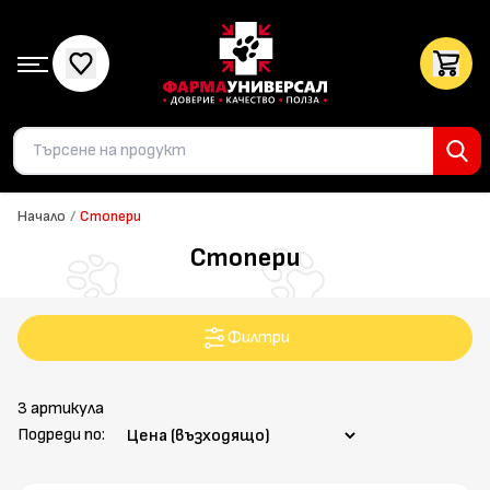
Начало
/
Стопери
Стопери
Филтри
3 артикула
Подреди по: