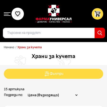
Начало
/
Храни за кучета
Храни за кучета
Филтри
15 артикула
Подреди по: