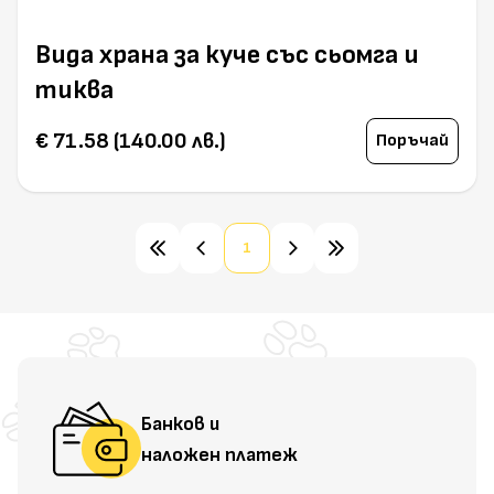
Вида храна за куче със сьомга и
тиква
€ 71.58 (140.00 лв.)
Поръчай
1
Банков и
наложен платеж