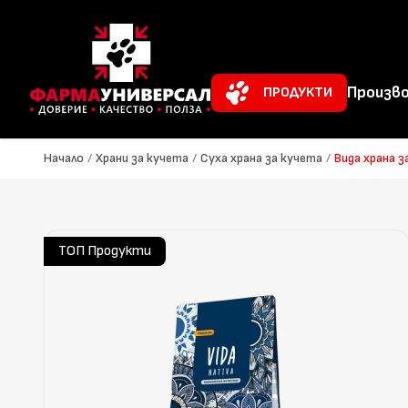
Произво
ПРОДУКТИ
Начало
/
Храни за кучета
/
Суха храна за кучета
/
Вида храна з
ТОП Продукти