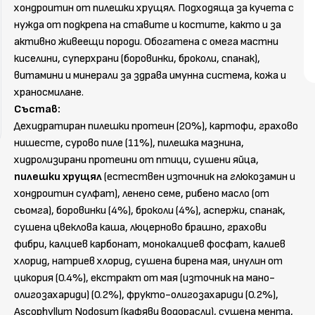
хондроитин от пилешки хрущял. Подходяща за кучета с
нужда от подкрепа на ставите и костите, както и за
активно живеещи породи. Обогатена с омега мастни
киселини, суперхрани (боровинки, броколи, спанак),
витамини и минерали за здрава имунна система, кожа и
храносмилане.
Състав:
Дехидратиран пилешки протеин (20%), картофи, грахово
нишесте, сурово пиле (11%), пилешка мазнина,
хидролизирани протеини от птици, сушени яйца,
пилешки хрущял
(естествен източник на глюкозамин и
хондроитин сулфат), ленено семе, рибено масло (от
сьомга), боровинки (4%), броколи (4%), аспержи, спанак,
сушена цвеклова каша, люцерново брашно, грахови
фибри, калциев карбонат, монокалциев фосфат, калиев
хлорид, натриев хлорид, сушена бирена мая, инулин от
цикория (0.4%), екстракт от мая (източник на мано-
олигозахариди) (0.2%), фрукто-олигозахариди (0.2%),
Ascophyllum Nodosum (кафяви водорасли), сушена мента,