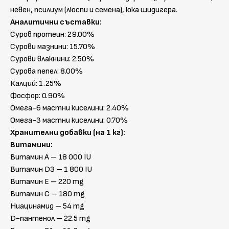
невен, псилиум (люспи и семена), юка шидигера.
Аналитични съставки:
Суров протеин: 29.00%
Сурови мазнини: 15.70%
Сурови влакнини: 2.50%
Сурова пепел: 8.00%
Калций: 1.25%
Фосфор: 0.90%
Омега-6 мастни киселини: 2.40%
Омега-3 мастни киселини: 0.70%
Хранителни добавки (на 1 кг):
Витамини:
Витамин A – 18 000 IU
Витамин D3 – 1 800 IU
Витамин E – 220 mg
Витамин C – 180 mg
Ниацинамид – 54 mg
D-пантенол – 22.5 mg