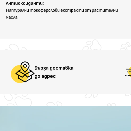
Антиоксиданти:
Натурални токоферолови екстракти от растителни
масла
Бърза доставка
до адрес