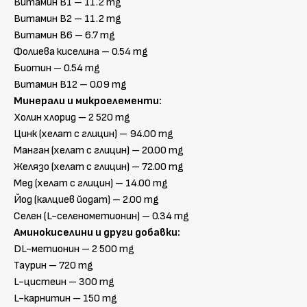
Витамин B1 – 11.2 mg
Витамин B2 – 11.2 mg
Витамин B6 – 6.7 mg
Фолиева киселина – 0.54 mg
Биотин – 0.54 mg
Витамин B12 – 0.09 mg
Минерали и микроелементи:
Холин хлорид – 2 520 mg
Цинк (хелат с глицин) – 94.00 mg
Манган (хелат с глицин) – 20.00 mg
Желязо (хелат с глицин) – 72.00 mg
Мед (хелат с глицин) – 14.00 mg
Йод (калциев йодат) – 2.00 mg
Селен (L-селенометионин) – 0.34 mg
Аминокиселини и други добавки:
DL-метионин – 2 500 mg
Таурин – 720 mg
L-цистеин – 300 mg
L-карнитин – 150 mg